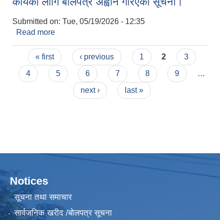
कार्यको लागि बोलपत्र अह्वान गरिएको सूचना।
Submitted on:
Tue, 05/19/2026 - 12:35
Read more
about देवताल वडा नं. ३ बडकी आम्वामा सडक निर्माण
कार्यको लागि बोलपत्र अह्वान गरिएको सूचना।
Pages
« first
‹ previous
1
2
3
4
5
6
7
8
9
…
next ›
last »
Notices
सूचना तथा समाचार
सार्वजनिक खरीद /बोलपत्र सूचना