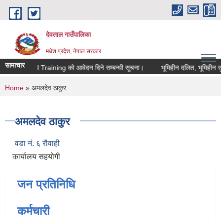
Skip to main content
देवताल गाउँपालिका
मधेश प्रदेश, नेपाल सरकार
सामाचार
ा Digital Skill Training को आवेदन दिने सम्बन्धी सूचना।
भूमिहीन दलित, भूमिहीन सुक
You are here
Home
» अमलदेव ठाकुर
अमलदेव ठाकुर
वडा नं. ६ रौवाही
कार्यालय सहयोगी
जन प्रतिनिधि
कर्मचारी